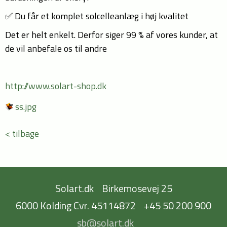
✅ Du får et komplet solcelleanlæg i høj kvalitet
Det er helt enkelt. Derfor siger 99 % af vores kunder, at
de vil anbefale os til andre
http://www.solart-shop.dk
ss.jpg
< tilbage
Solart.dk
Birkemosevej 25
6000 Kolding Cvr. 45114872
+45 50 200 900
sb@solart.dk